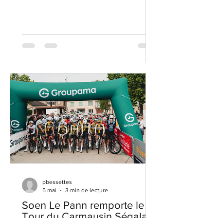
CARMAUX, Epreuves cyclistes en
circuit, sous les règlements de la FFC
POINTS CLES : Parkings Coureurs :
Place Gambetta 81400 CARMAUX
Dossards : 10H00, Au Podium, Place
Jean Jaurès, en face du 25 Avenue
Jean Jaurès 81400 CARMAUX Départ :
11H00, idem Arrivée prévue : 12H50
Podium Protocolaire : 13H00
REGLEMENTS : Course ouverte aux
Open, Access et U19, Hommes et
Dames. 30 Tours
pbessettes
5 mai
3 min de lecture
Soen Le Pann remporte le
Tour du Carmausin Ségala