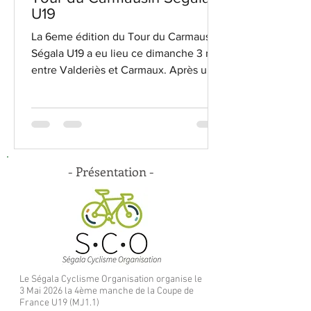
U19
La 6eme édition du Tour du Carmausin
Ségala U19 a eu lieu ce dimanche 3 mai
entre Valderiès et Carmaux. Après une
belle course sur les terres du
Carmausin Ségala, c’est Soen Le Pann
qui s’impose au sprint. La journée a
démarré par la présentation des 22
équipes qui composait le peloton : les
- Présentation -
12 comités régionaux, 8 équipes
étrangères ainsi que 2 équipes
françaises invitées. Le départ fut donné
vers 10h45 sur la place de la Mairie de
Valderiès. Dès le départ, de nombreux
coure
Le Ségala Cyclisme Organisation organise le
3 Mai 2026 la 4ème manche de la Coupe de
France U19 (MJ1.1)