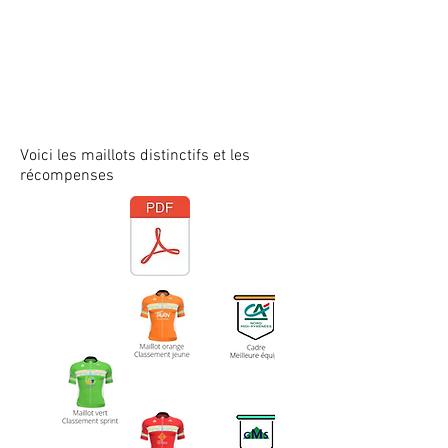
Voici les maillots distinctifs et les
récompenses