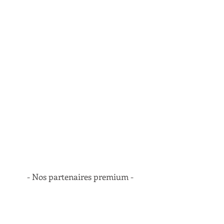
- Nos partenaires premium -