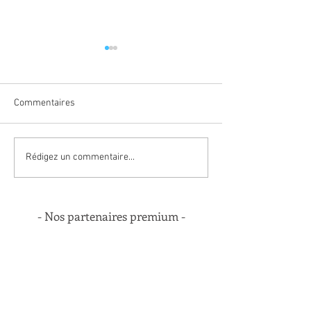
Commentaires
Soen Le Pann remporte le
Affiche Tour Car
Rédigez un commentaire...
Tour du Carmausin Ségala
Ségala 2026
U19
- Nos partenaires premium -