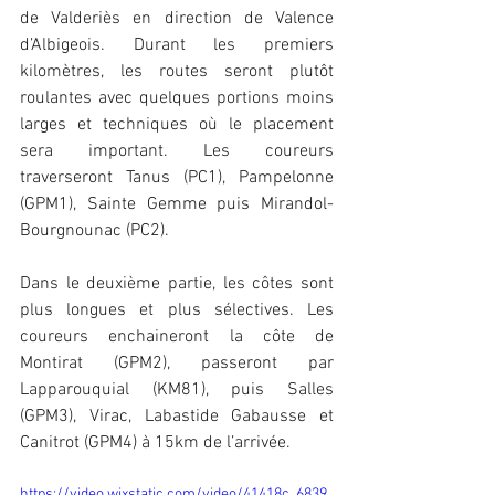
de Valderiès en direction de Valence 
d’Albigeois. Durant les premiers 
kilomètres, les routes seront plutôt 
roulantes avec quelques portions moins 
larges et techniques où le placement 
sera important. Les coureurs 
traverseront Tanus (PC1), Pampelonne 
(GPM1), Sainte Gemme puis Mirandol-
Bourgnounac (PC2).
Dans le deuxième partie, les côtes sont 
plus longues et plus sélectives. Les 
coureurs enchaineront la côte de 
Montirat (GPM2), passeront par 
Lapparouquial (KM81), puis Salles 
(GPM3), Virac, Labastide Gabausse et 
Canitrot (GPM4) à 15km de l’arrivée.
https://video.wixstatic.com/video/41418c_6839