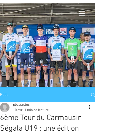
TOUR du CARMAUSIN
SEGALA U19
Post
pbessettes
10 avr.
1 min de lecture
6ème Tour du Carmausin
Ségala U19 : une édition