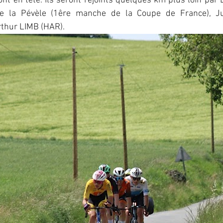
t en tête. Ils seront rejoints quelques km plus loin par 
de la Pévèle (1êre manche de la Coupe de France), 
thur LIMB (HAR).