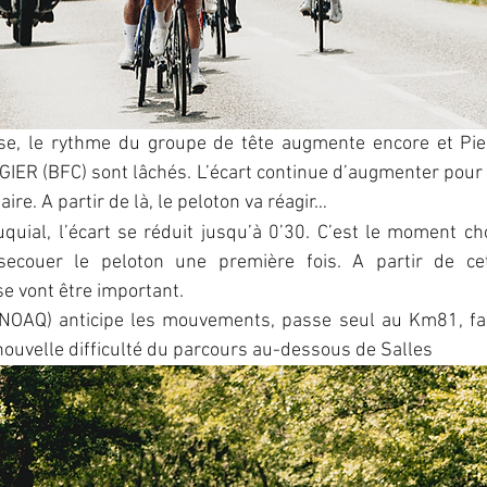
e, le rythme du groupe de tête augmente encore et Pie
IER (BFC) sont lâchés. L’écart continue d’augmenter pour a
aire. A partir de là, le peloton va réagir…
uial, l’écart se réduit jusqu’à 0’30. C’est le moment cho
couer le peloton une première fois. A partir de cett
 vont être important.
OAQ) anticipe les mouvements, passe seul au Km81, fait
nouvelle difficulté du parcours au-dessous de Salles