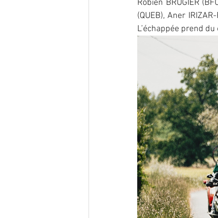
Robien BRUGIER (BFC
(QUEB), Aner IRIZAR
L’échappée prend du c