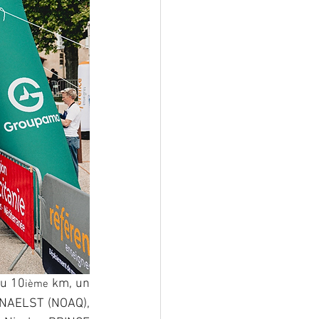
du 10
 km, un 
ième
ANAELST (NOAQ), 