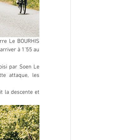
rre Le BOURHIS 
rriver à 1’55 au 
isi par Soen Le 
e attaque, les 
 la descente et 