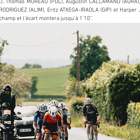
), Thomas MOREAU (PDL), Augustin CALLAMAND (AURA), 
-RODRIGUEZ (ALIM), Eritz ATXEGA-IRAOLA (GIP) et Harper
hamp et l’écart montera jusqu’à 1’10’’.