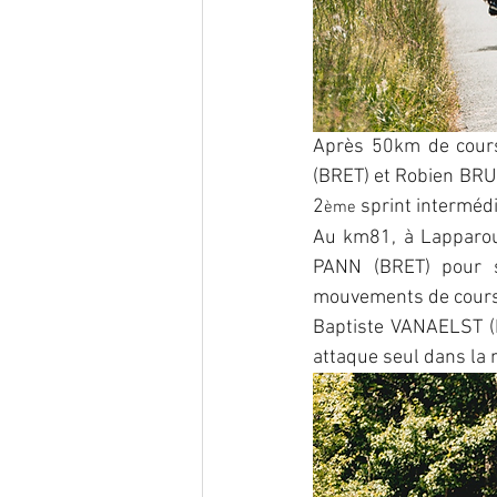
Après 50km de cours
(BRET) et Robien BRUG
2
 sprint intermédi
ème
Au km81, à Lapparouq
PANN (BRET) pour se
mouvements de course
Baptiste VANAELST (N
attaque seul dans la 