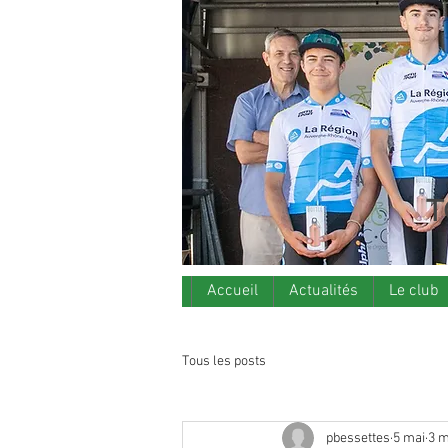
T
Accueil
Actualités
Le club
Tous les posts
pbessettes
5 mai
3 m