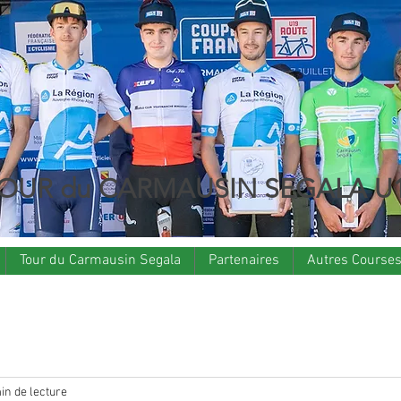
OUR du CARMAUSIN SEGALA U
Tour du Carmausin Segala
Partenaires
Autres Course
in de lecture