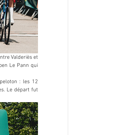
tre Valderiès et 
oen Le Pann qui 
eloton : les 12 
s. Le départ fut 