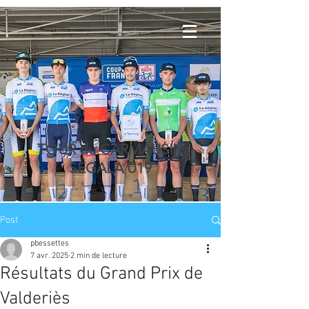
TOUR du CARMAUSIN
SEGALA U19
Post
pbessettes
7 avr. 2025
2 min de lecture
Résultats du Grand Prix de
Valderiès